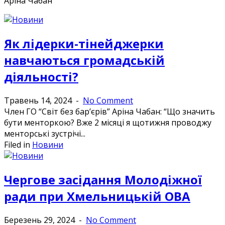
Аріна Чабан
Як лідерки-тінейджерки
навчаються громадській
діяльності?
Травень 14, 2024
-
No Comment
Член ГО “Світ без бар’єрів” Аріна Чабан: “Що значить
бути менторкою? Вже 2 місяці я щотижня проводжу
менторські зустрічі...
Filed in
Новини
Чергове засідання Молодіжної
ради при Хмельницькій ОВА
Березень 29, 2024
-
No Comment