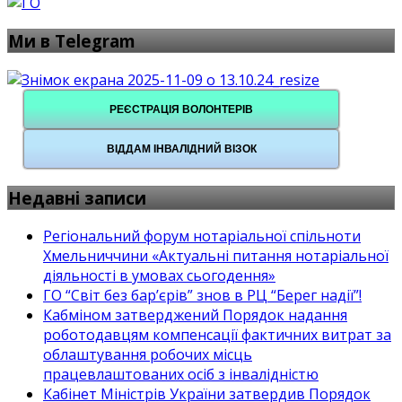
Ми в Telegram
РЕЄСТРАЦІЯ ВОЛОНТЕРІВ
ВІДДАМ ІНВАЛІДНИЙ ВІЗОК
Недавні записи
Регіональний форум нотаріальної спільноти
Хмельниччини «Актуальні питання нотаріальної
діяльності в умовах сьогодення»
ГО “Світ без бар’єрів” знов в РЦ “Берег надії”!
Кабміном затверджений Порядок надання
роботодавцям компенсації фактичних витрат за
облаштування робочих місць
працевлаштованих осіб з інвалідністю
Кабінет Міністрів України затвердив Порядок