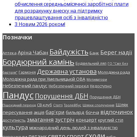
обчислення середньомісячної заробітної плати
для розрахунку внеску на підтримку
працевлаштування осіб з інвалідністю
З Новим 2026 роком!
Позначки
Байдужість
Берег надії
Аріна Чабан
Аптека
Банк
Бордюрний камінь
Будівельний ляп
ГО "Світ без
Державна установа
Молодіжна рада
Гармонія
бар'єрів"
Молодіжна рада при Хмельницькій ОВА
Мотиватори
Небезпечний пандус
Небезпечний перехід
Недоступно
Пандус
Порушення ДБН
Порущення ДБН
Шлях
СВ-клуб
Пішохідний перехід
Статті
Тролейбус
Шляхи сполучення
відпочинок
бар'єри
пересування
акція
бильярд
бочча
змагання
зустріч
концерт
круглий стіл
доступність
культура
міжнародний день людей з інвалідністю
сходи
свято
спорт
петанк
перешкоди