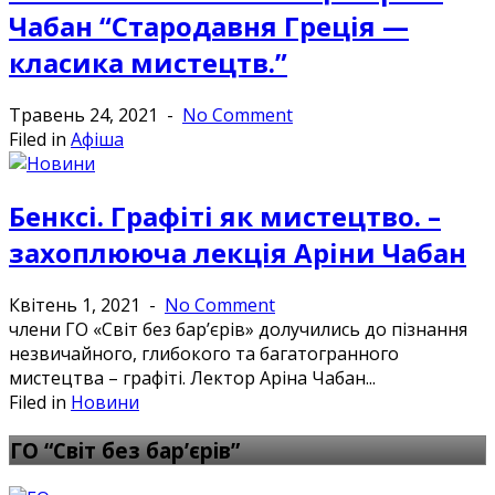
Чабан “Стародавня Греція —
класика мистецтв.”
Травень 24, 2021
-
No Comment
Filed in
Афіша
Бенксі. Графіті як мистецтво. –
захоплююча лекція Аріни Чабан
Квітень 1, 2021
-
No Comment
члени ГО «Світ без бар’єрів» долучились до пізнання
незвичайного, глибокого та багатогранного
мистецтва – графіті. Лектор Аріна Чабан...
Filed in
Новини
ГО “Світ без бар’єрів”