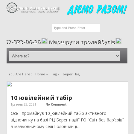
-323-06-26
Маршрути тролейбусів
You Are Here :
Home
»
Tag »
Берег Надії
10 ювілейний табір
Травень 25, 2021
-
No Comment
Ось і промайнув 10_ювілейний табір активного
відпочинку на базі РЦ”Берег надії” ГО “Світ без бар’єрів”
в мальовничому селі Головчинці....