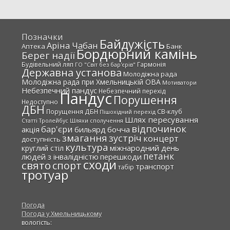
Позначки
Байдужість
Аріна Чабан
Аптека
Банк
Бордюрний камінь
Берег надії
Будівельний ляп
Гармонія
ГО "Світ без бар'єрів"
Державна установа
Молодіжна рада
Молодіжна рада при Хмельницькій ОВА
Мотиватори
Небезпечний пандус
Небезпечний перехід
Пандус
Порушення
Недоступно
ДБН
СВ-клуб
Порущення ДБН
Пішохідний перехід
Шлях пересування
Статті
Тролейбус
Шляхи сполучення
відпочинок
бар'єри
акція
бильярд
бочча
змагання
зустріч
концерт
доступність
культура
міжнародний день
круглий стіл
петанк
людей з інвалідністю
перешкоди
сходи
свято
спорт
транспорт
табір
тротуар
Погода
Погода у
Хмельницькому
вологість: