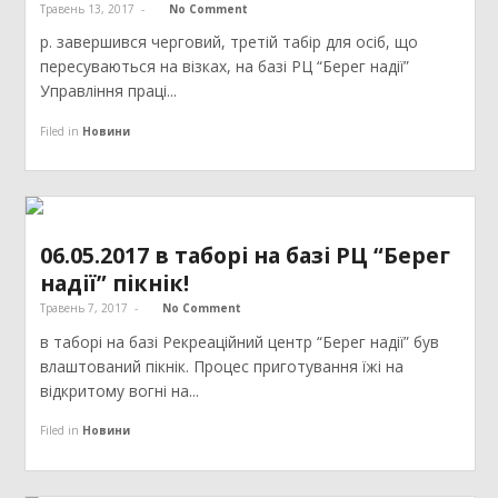
Травень 13, 2017
-
No Comment
р. завершився черговий, третій табір для осіб, що
пересуваються на візках, на базі РЦ “Берег надії”
Управління праці...
Filed in
Новини
06.05.2017 в таборі на базі РЦ “Берег
надії” пікнік!
Травень 7, 2017
-
No Comment
в таборі на базі Рекреаційний центр “Берег надії” був
влаштований пікнік. Процес приготування їжі на
відкритому вогні на...
Filed in
Новини