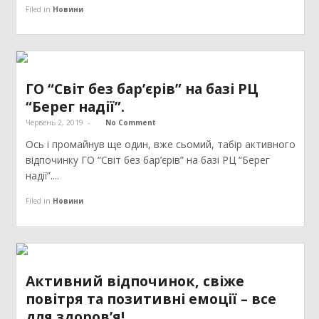
Filed in
Новини
ГО “Світ без бар’єрів” на базі РЦ
“Берег надії”.
Червень 2, 2019
-
No Comment
Ось і промайнув ще один, вже сьомий, табір активного
відпочинку ГО “Світ без бар’єрів” на базі РЦ “Берег
надії”....
Filed in
Новини
Активний відпочинок, свіже
повітря та позитивні емоції – все
для здоров’я!