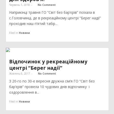
Червень 1, 2018
-
No Comment
Наприкінці травня ГО “Світ без бар’єрів” поїхала в
с.Головчинці, де в рекреаційному центрі “Берег надії”
проходив наш п’ятий табір...
Filed in
Новини
Відпочинок у рекреаційному
центрі “Берег надії”
Жовтень 6, 2017
-
No Comment
З 20-го по 30-е вересня дружна сім’я ГО “Світ без
бар’єрів” провела 10 чудових днів відпочинку і
оздоровлення в...
Filed in
Новини