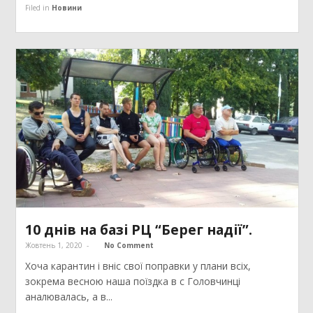
Filed in
Новини
10 днів на базі РЦ “Берег надії”.
Жовтень 1, 2020
-
No Comment
Хоча карантин і вніс свої поправки у плани всіх,
зокрема весною наша поїздка в с Головчинці
аналювалась, а в...