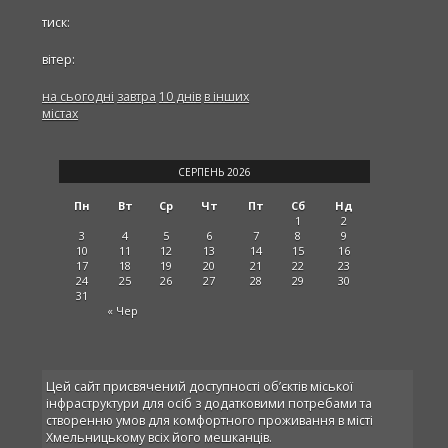
тиск:
вітер:
на сьогодні
завтра
10 днів
в інших
містах
СЕРПЕНЬ 2026
Пн
Вт
Ср
Чт
Пт
Сб
Нд
1
2
3
4
5
6
7
8
9
10
11
12
13
14
15
16
17
18
19
20
21
22
23
24
25
26
27
28
29
30
31
« Чер
Цей сайт присвячений доступності об’єктів міської
інфраструктури для осіб з додатковими потребами та
створенню умов для комфортного проживання в місті
Хмельницькому всіх його мешканців.