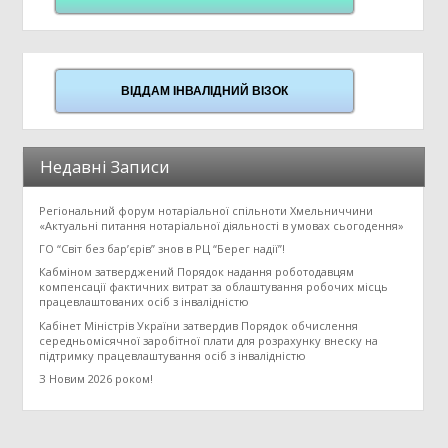
ВІДДАМ ІНВАЛІДНИЙ ВІЗОК
Недавні Записи
Регіональний форум нотаріальної спільноти Хмельниччини
«Актуальні питання нотаріальної діяльності в умовах сьогодення»
ГО “Світ без бар’єрів” знов в РЦ “Берег надії”!
Кабміном затверджений Порядок надання роботодавцям
компенсації фактичних витрат за облаштування робочих місць
працевлаштованих осіб з інвалідністю
Кабінет Міністрів України затвердив Порядок обчислення
середньомісячної заробітної плати для розрахунку внеску на
підтримку працевлаштування осіб з інвалідністю
З Новим 2026 роком!