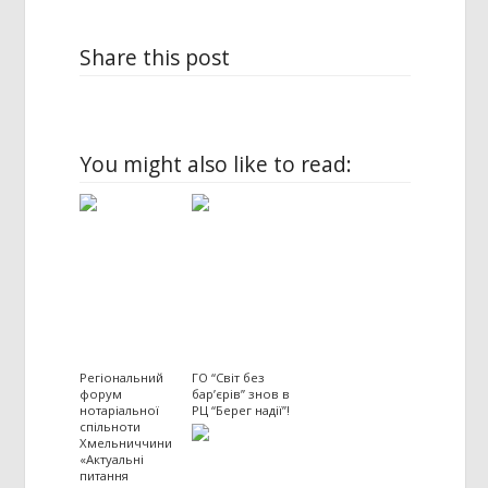
Share this post
You might also like to read:
Регіональний
ГО “Світ без
форум
бар’єрів” знов в
нотаріальної
РЦ “Берег надії”!
спільноти
Хмельниччини
«Актуальні
питання