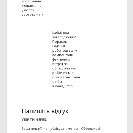
нотаріальної
діяльності в
умовах
сьогодення»
Кабміном
затверджений
Порядок
надання
роботодавцям
компенсації
фактичних
витрат за
облаштування
робочих місць
працевлаштованих
осіб з
інвалідністю
Напишіть відгук
УВІЙТИ ЧЕРЕЗ:
Ваша пошт@ не публікуватиметься.
Обов’язкові