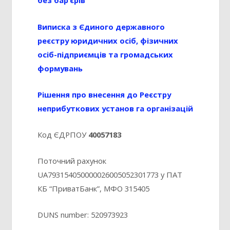
без бар’єрів”
Виписка з Єдиного державного
реєстру юридичних осіб, фізичних
осіб-підприємців та громадських
формувань
Рішення про внесення до Реєстру
неприбуткових установ га організацій
Код ЄДРПОУ
40057183
Поточний рахунок
UA793154050000026005052301773 у ПАТ
КБ “ПриватБанк”, МФО 315405
DUNS number: 520973923