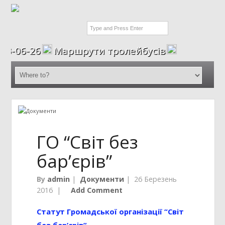
06-26
Маршрути тролейбусів
ГО “Світ без
бар’єрів”
By
admin
|
Документи
|
26 Березень
2016
|
Add Comment
Статут Громадської організації “Світ