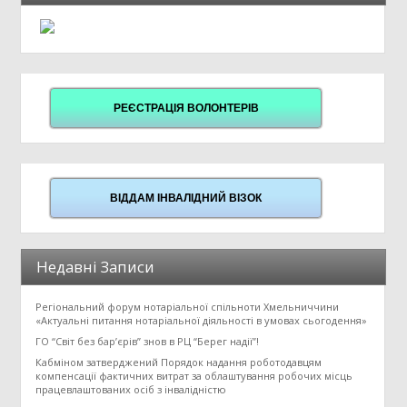
РЕЄСТРАЦІЯ ВОЛОНТЕРІВ
ВІДДАМ ІНВАЛІДНИЙ ВІЗОК
Недавні Записи
Регіональний форум нотаріальної спільноти Хмельниччини
«Актуальні питання нотаріальної діяльності в умовах сьогодення»
ГО “Світ без бар’єрів” знов в РЦ “Берег надії”!
Кабміном затверджений Порядок надання роботодавцям
компенсації фактичних витрат за облаштування робочих місць
працевлаштованих осіб з інвалідністю