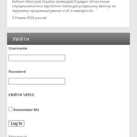
Кабінет Міністрів України затвердив Порядок обчислення
середньомісячної заробітної плати для розрахунку внеску на
підтримку працевлаштування осіб з інвалідністю
З Новим 2026 роком!
Увійти
Username
Password
УВІЙТИ ЧЕРЕЗ:
Remember Me
Реєстрація