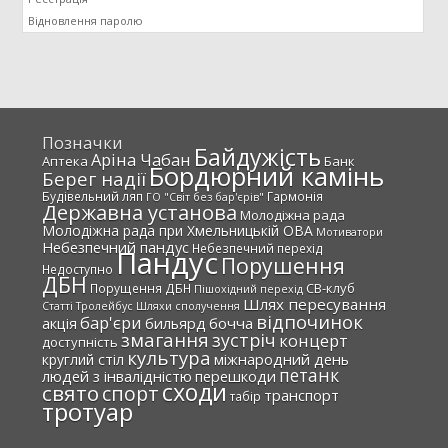
Відновлення паролю
Позначки
Байдужість
Аріна Чабан
Аптека
Банк
Бордюрний камінь
Берег надії
Будівельний ляп
Гармонія
ГО "Світ без бар'єрів"
Державна установа
Молодіжна рада
Молодіжна рада при Хмельницькій ОВА
Мотиватори
Небезпечний пандус
Небезпечний перехід
Пандус
Порушення
Недоступно
ДБН
СВ-клуб
Порущення ДБН
Пішохідний перехід
Шлях пересування
Статті
Тролейбус
Шляхи сполучення
відпочинок
бар'єри
акція
бильярд
бочча
змагання
зустріч
концерт
доступність
культура
міжнародний день
круглий стіл
петанк
людей з інвалідністю
перешкоди
сходи
свято
спорт
транспорт
табір
тротуар