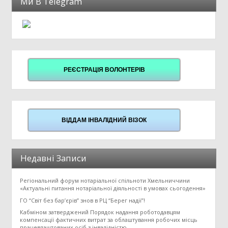
Ми В Telegram
РЕЄСТРАЦІЯ ВОЛОНТЕРІВ
ВІДДАМ ІНВАЛІДНИЙ ВІЗОК
Недавні Записи
Регіональний форум нотаріальної спільноти Хмельниччини
«Актуальні питання нотаріальної діяльності в умовах сьогодення»
ГО “Світ без бар’єрів” знов в РЦ “Берег надії”!
Кабміном затверджений Порядок надання роботодавцям
компенсації фактичних витрат за облаштування робочих місць
працевлаштованих осіб з інвалідністю