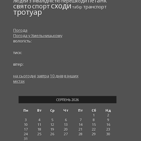
петанк
людей з інвалідністю
перешкоди
сходи
свято
спорт
транспорт
табір
тротуар
Погода
Погода у
Хмельницькому
вологість:
тиск:
вітер:
на сьогодні
завтра
10 днів
в інших
містах
СЕРПЕНЬ 2026
Пн
Вт
Ср
Чт
Пт
Сб
Нд
1
2
3
4
5
6
7
8
9
10
11
12
13
14
15
16
17
18
19
20
21
22
23
24
25
26
27
28
29
30
31