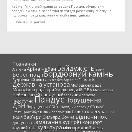
Кабінет Міністрів України затвердив Порядок обчислення
середньомісячної заробітної плати для розрахунку внеску на
підтримку працевлаштування осіб з інвалідністю
З Новим 2026 роком!
Позначки
Байдужість
Аріна Чабан
Аптека
Банк
Бордюрний камінь
Берег надії
Будівельний ляп
Гармонія
ГО "Світ без бар'єрів"
Державна установа
Молодіжна рада
Молодіжна рада при Хмельницькій ОВА
Мотиватори
Небезпечний пандус
Небезпечний перехід
Пандус
Порушення
Недоступно
ДБН
СВ-клуб
Порущення ДБН
Пішохідний перехід
Шлях пересування
Статті
Тролейбус
Шляхи сполучення
відпочинок
бар'єри
акція
бильярд
бочча
змагання
зустріч
концерт
доступність
культура
міжнародний день
круглий стіл