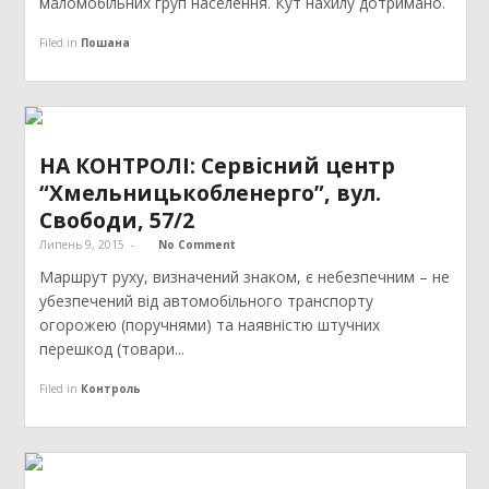
маломобільних груп населення. Кут нахилу дотримано.
Filed in
Пошана
НА КОНТРОЛІ: Сервісний центр
“Хмельницькобленерго”, вул.
Свободи, 57/2
Липень 9, 2015
-
No Comment
Маршрут руху, визначений знаком, є небезпечним – не
убезпечений від автомобільного транспорту
огорожею (поручнями) та наявністю штучних
перешкод (товари...
Filed in
Контроль