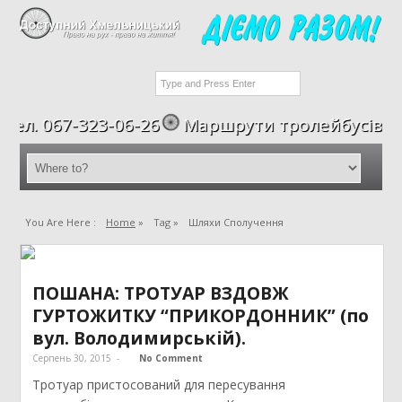
л. 067-323-06-26
Маршрути тролейбусів
You Are Here :
Home
»
Tag »
Шляхи Сполучення
ПОШАНА: ТРОТУАР ВЗДОВЖ
ГУРТОЖИТКУ “ПРИКОРДОННИК” (по
вул. Володимирській).
Серпень 30, 2015
-
No Comment
Тротуар пристосований для пересування