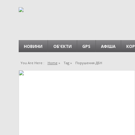
НОВИНИ
ОБ’ЄКТИ
GPS
АФІША
КОР
You Are Here :
Home
»
Tag »
Порушення ДБН