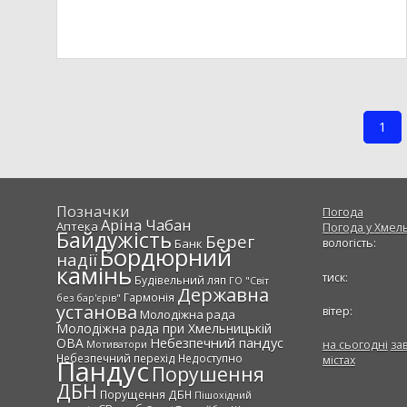
1
Позначки
Погода
Аріна Чабан
Аптека
Погода у
Хмел
Байдужість
Берег
Банк
вологість:
Бордюрний
надії
камінь
тиск:
Будівельний ляп
ГО "Світ
Державна
Гармонія
без бар'єрів"
установа
вітер:
Молодіжна рада
Молодіжна рада при Хмельницькій
Небезпечний пандус
ОВА
на сьогодні
за
Мотиватори
Небезпечний перехід
Недоступно
містах
Пандус
Порушення
ДБН
Порущення ДБН
Пішохідний