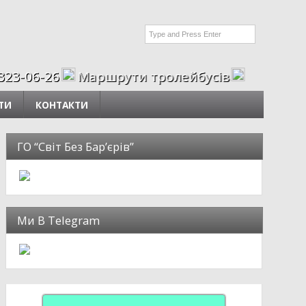
26
Маршрути тролейбусів
ТИ
КОНТАКТИ
ГО “Світ Без Бар’єрів”
Ми В Telegram