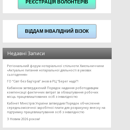
РЕЄСТРАЦІЯ ВОЛОНТЕРІВ
ВІДДАМ ІНВАЛІДНИЙ ВІЗОК
Недавні Записи
Регіональний форум нотаріальної спільноти Хмельниччини
«Актуальні питання нотаріальної діяльності в умовах
сьогодення»
ГО “Світ без бар’єрів” знов в РЦ “Берег надії”!
Кабміном затверджений Порядок надання роботодавцям
компенсації фактичних витрат за облаштування робочих
місць працевлаштованих осіб з інвалідністю
Кабінет Міністрів України затвердив Порядок обчислення
середньомісячної заробітної плати для розрахунку внеску на
підтримку працевлаштування осіб з інвалідністю
З Новим 2026 роком!