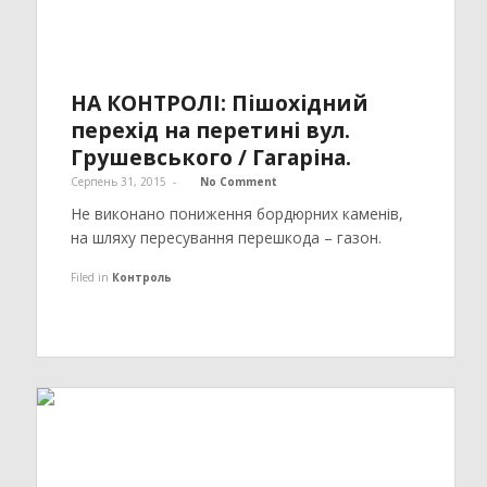
НА КОНТРОЛІ: Пішохідний
перехід на перетині вул.
Грушевського / Гагаріна.
Серпень 31, 2015
-
No Comment
Не виконано пониження бордюрних каменів,
на шляху пересування перешкода – газон.
Filed in
Контроль