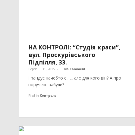
НА КОНТРОЛІ: “Студія краси”,
вул. Проскурівського
Підпілля, 33.
Серпень 31, 2015
-
No Comment
І пандус начебто є …., але для кого він? А про
поручень забули?
Filed in
Контроль