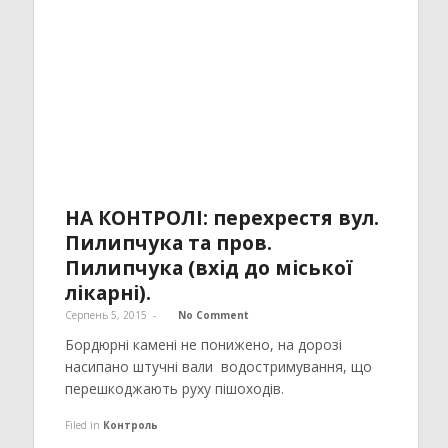
НА КОНТРОЛІ: перехрестя вул.
Пилипчука та пров.
Пилипчука (вхід до міської
лікарні).
Серпень 5, 2015
-
No Comment
Бордюрні камені не понижено, на дорозі
насипано штучні вали водостримування, що
перешкоджають руху пішоходів.
Filed in
Контроль