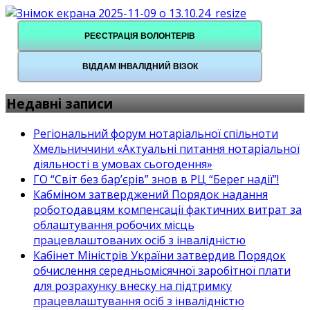
РЕЄСТРАЦІЯ ВОЛОНТЕРІВ
ВІДДАМ ІНВАЛІДНИЙ ВІЗОК
Недавні записи
Регіональний форум нотаріальної спільноти
Хмельниччини «Актуальні питання нотаріальної
діяльності в умовах сьогодення»
ГО “Світ без бар’єрів” знов в РЦ “Берег надії”!
Кабміном затверджений Порядок надання
роботодавцям компенсації фактичних витрат за
облаштування робочих місць
працевлаштованих осіб з інвалідністю
Кабінет Міністрів України затвердив Порядок
обчислення середньомісячної заробітної плати
для розрахунку внеску на підтримку
працевлаштування осіб з інвалідністю