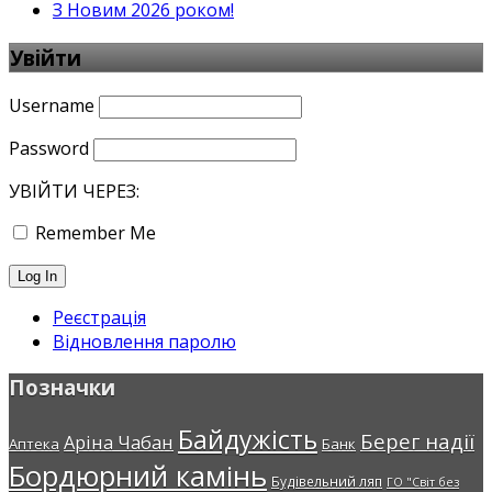
З Новим 2026 роком!
Увійти
Username
Password
УВІЙТИ ЧЕРЕЗ:
Remember Me
Реєстрація
Відновлення паролю
Позначки
Байдужість
Берег надії
Аріна Чабан
Аптека
Банк
Бордюрний камінь
Будівельний ляп
ГО "Світ без