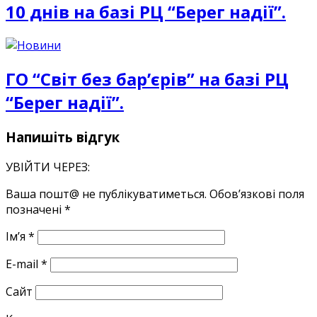
10 днів на базі РЦ “Берег надії”.
ГО “Світ без бар’єрів” на базі РЦ
“Берег надії”.
Напишіть відгук
УВІЙТИ ЧЕРЕЗ:
Ваша пошт@ не публікуватиметься.
Обов’язкові поля
позначені
*
Ім’я
*
E-mail
*
Сайт