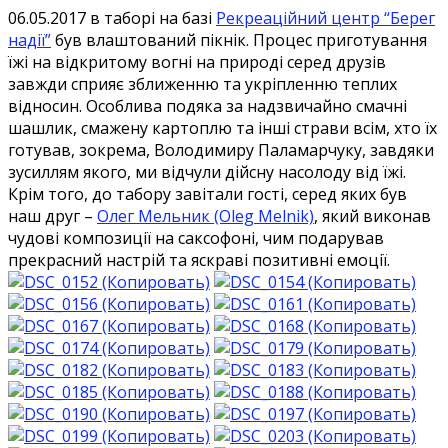
06.05.2017 в таборі на базі
Рекреаційний центр “Берег
надії”
був влаштований пікнік. Процес приготування
їжі на відкритому вогні на природі серед друзів
завжди сприяє зближенню та укріпленню теплих
відносин. Особлива подяка за надзвичайно смачні
шашлик, смажену картоплю та інші страви всім, хто їх
готував, зокрема, Володимиру Паламарчуку, завдяки
зусиллям якого, ми відчули дійсну насолоду від їжі.
Крім того, до табору завітали гості, серед яких був
наш друг –
Олег Мельник (Oleg Melnik)
, який виконав
чудові композиції на саксофоні, чим подарував
прекрасний настрій та яскраві позитивні емоції.