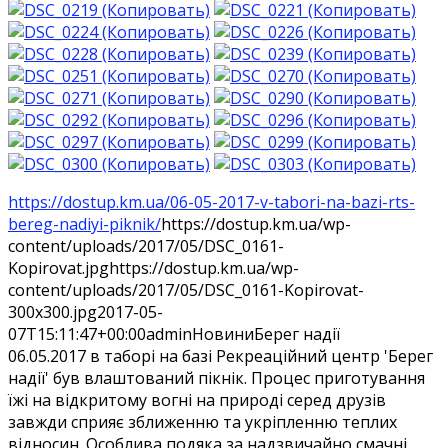
https://dostup.km.ua/06-05-2017-v-tabori-na-bazi-rts-
bereg-nadiyi-piknik/
https://dostup.km.ua/wp-
content/uploads/2017/05/DSC_0161-
Kopirovat.jpg
https://dostup.km.ua/wp-
content/uploads/2017/05/DSC_0161-Kopirovat-
300x300.jpg
2017-05-
07T15:11:47+00:00
admin
Новини
Берег надії
06.05.2017 в таборі на базі Рекреаційний центр 'Берег
надії' був влаштований пікнік. Процес приготування
їжі на відкритому вогні на природі серед друзів
завжди сприяє зближенню та укріпленню теплих
відносин. Особлива подяка за надзвичайно смачні