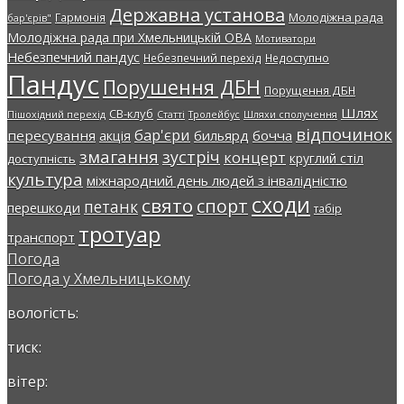
Державна установа
Молодіжна рада
Гармонія
бар'єрів"
Молодіжна рада при Хмельницькій ОВА
Мотиватори
Небезпечний пандус
Небезпечний перехід
Недоступно
Пандус
Порушення ДБН
Порущення ДБН
Шлях
СВ-клуб
Пішохідний перехід
Статті
Тролейбус
Шляхи сполучення
відпочинок
бар'єри
пересування
акція
бильярд
бочча
змагання
зустріч
концерт
круглий стіл
доступність
культура
міжнародний день людей з інвалідністю
сходи
свято
спорт
петанк
перешкоди
табір
тротуар
транспорт
Погода
Погода у
Хмельницькому
вологість:
тиск:
вітер: