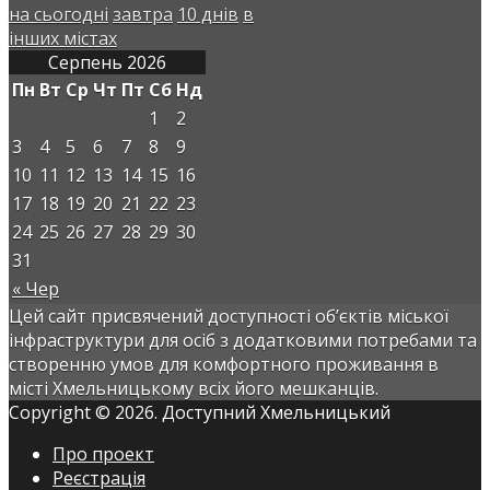
на сьогодні
завтра
10 днів
в
інших містах
Серпень 2026
Пн
Вт
Ср
Чт
Пт
Сб
Нд
1
2
3
4
5
6
7
8
9
10
11
12
13
14
15
16
17
18
19
20
21
22
23
24
25
26
27
28
29
30
31
« Чер
Цей сайт присвячений доступності об’єктів міської
інфраструктури для осіб з додатковими потребами та
створенню умов для комфортного проживання в
місті Хмельницькому всіх його мешканців.
Copyright © 2026. Доступний Хмельницький
Про проект
Реєстрація