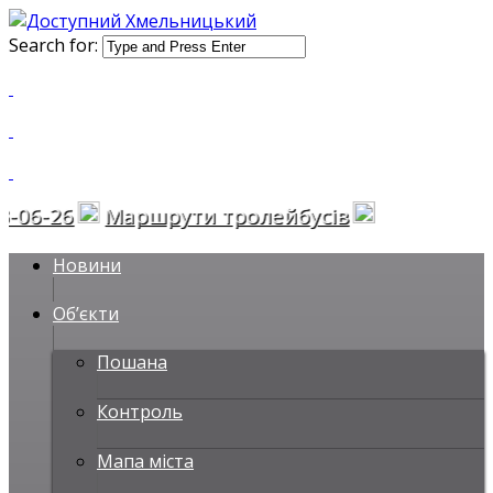
Search for:
-26
Маршрути тролейбусів
Новини
Об’єкти
Пошана
Контроль
Мапа міста