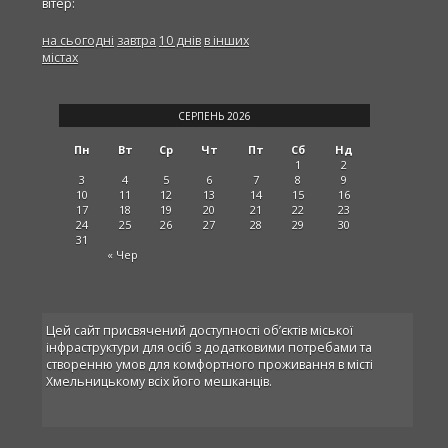
вітер:
на сьогодні
завтра
10 днів
в інших
містах
СЕРПЕНЬ 2026
Пн
Вт
Ср
Чт
Пт
Сб
Нд
1
2
3
4
5
6
7
8
9
10
11
12
13
14
15
16
17
18
19
20
21
22
23
24
25
26
27
28
29
30
31
« Чер
Цей сайт присвячений доступності об’єктів міської
інфраструктури для осіб з додатковими потребами та
створенню умов для комфортного проживання в місті
Хмельницькому всіх його мешканців.