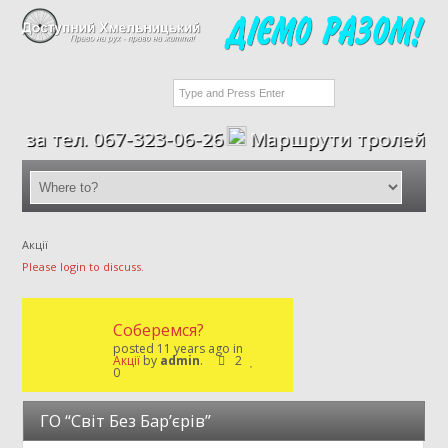
за тел. 067-323-06-26
Маршрути тролейбусі
Акції
Please login to discuss.
Соберемся?
posted 11 years ago in
Акції
by
admin
.
2
0
ГО “Світ Без Бар’єрів”