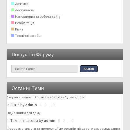
Дозвілля
Доступність
Наповнення та робота сайту
Реабілітація
Різне
Технічні засоби
Пошук По Форуму
Останні Теми
Сторінка нашої ГО "Світ без бар'єрів" у Facebook
in
Різне
by
admin
0
0
Підйомники для дому
in
Технічні засоби
by
admin
2
0
Формуємо вимоги та пропозиції до органів місцевого самоврядування