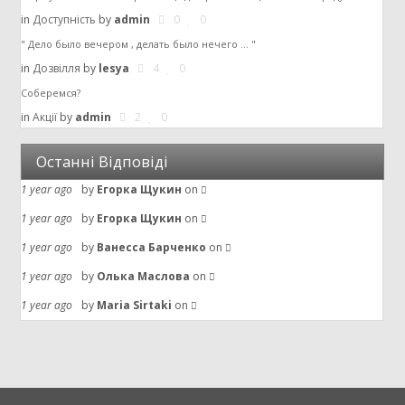
in
Доступність
by
admin
0
0
" Дело было вечером , делать было нечего ... "
in
Дозвілля
by
lesya
4
0
Соберемся?
in
Акції
by
admin
2
0
Останні Відповіді
1 year ago
by
Егорка Щукин
on
1 year ago
by
Егорка Щукин
on
1 year ago
by
Ванесса Барченко
on
1 year ago
by
Олька Маслова
on
1 year ago
by
Maria Sirtaki
on