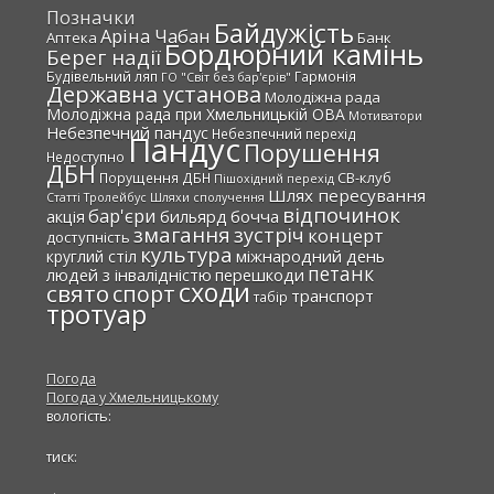
Позначки
Байдужість
Аріна Чабан
Аптека
Банк
Бордюрний камінь
Берег надії
Будівельний ляп
Гармонія
ГО "Світ без бар'єрів"
Державна установа
Молодіжна рада
Молодіжна рада при Хмельницькій ОВА
Мотиватори
Небезпечний пандус
Небезпечний перехід
Пандус
Порушення
Недоступно
ДБН
СВ-клуб
Порущення ДБН
Пішохідний перехід
Шлях пересування
Статті
Тролейбус
Шляхи сполучення
відпочинок
бар'єри
акція
бильярд
бочча
змагання
зустріч
концерт
доступність
культура
міжнародний день
круглий стіл
петанк
людей з інвалідністю
перешкоди
сходи
свято
спорт
транспорт
табір
тротуар
Погода
Погода у
Хмельницькому
вологість:
тиск: