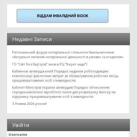
ВІДДАМ ІНВАЛІДНИЙ ВІЗОК
Недавні Записи
Регіональний форум нотаріальної спільноти Хмельниччини
«Актуальні питання нотаріальної діяльності в умовах сьогодення»
ГО “Світ без бар’єрів” знов в РЦ “Берег надії”!
Кабміном затверджений Порядок надання роботодавцям
компенсації фактичних витрат за облаштування робочих місць
працевлаштованих осіб з інвалідністю
Кабінет Міністрів України затвердив Порядок обчислення
середньомісячної заробітної плати для розрахунку внеску на
підтримку працевлаштування осіб з інвалідністю
З Новим 2026 роком!
Увійти
Username