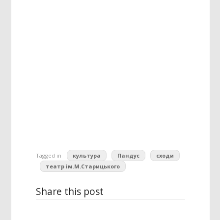
Tagged in
культура
Пандус
сходи
театр ім.М.Старицького
Share this post