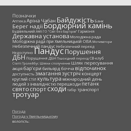
Позначки
Байдужість
Аріна Чабан
Аптека
Банк
Бордюрний камінь
Берег надії
Будівельний ляп
Гармонія
ГО "Світ без бар'єрів"
Державна установа
Молодіжна рада
Молодіжна рада при Хмельницькій ОВА
Мотиватори
Небезпечний пандус
Небезпечний перехід
Пандус
Порушення
Недоступно
ДБН
СВ-клуб
Порущення ДБН
Пішохідний перехід
Шлях пересування
Статті
Тролейбус
Шляхи сполучення
відпочинок
бар'єри
акція
бильярд
бочча
змагання
зустріч
концерт
доступність
культура
міжнародний день
круглий стіл
петанк
людей з інвалідністю
перешкоди
сходи
свято
спорт
транспорт
табір
тротуар
Погода
Погода у
Хмельницькому
вологість: