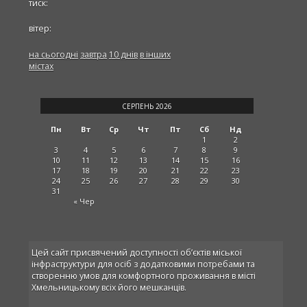
тиск:
вітер:
на сьогодні
завтра
10 днів
в інших
містах
СЕРПЕНЬ 2026
Пн
Вт
Ср
Чт
Пт
Сб
Нд
1
2
3
4
5
6
7
8
9
10
11
12
13
14
15
16
17
18
19
20
21
22
23
24
25
26
27
28
29
30
31
« Чер
Цей сайт присвячений доступності об’єктів міської
інфраструктури для осіб з додатковими потребами та
створенню умов для комфортного проживання в місті
Хмельницькому всіх його мешканців.