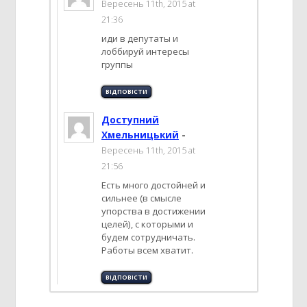
Вересень 11th, 2015 at
21:36
иди в депутаты и
лоббируй интересы
группы
ВІДПОВІCТИ
Доступний
Хмельницький
-
Вересень 11th, 2015 at
21:56
Есть много достойней и
сильнее (в смысле
упорства в достижении
целей), с которыми и
будем сотрудничать.
Работы всем хватит.
ВІДПОВІCТИ