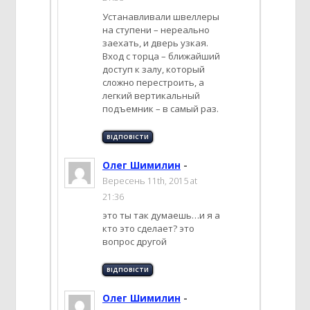
Устанавливали швеллеры
на ступени – нереально
заехать, и дверь узкая.
Вход с торца – ближайший
доступ к залу, который
сложно перестроить, а
легкий вертикальный
подъемник – в самый раз.
ВІДПОВІCТИ
Олег Шимилин
-
Вересень 11th, 2015 at
21:36
это ты так думаешь…и я а
кто это сделает? это
вопрос другой
ВІДПОВІCТИ
Олег Шимилин
-