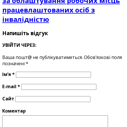
за облаштування робочих місць
працевлаштованих осіб з
інвалідністю
Напишіть відгук
УВІЙТИ ЧЕРЕЗ:
Ваша пошт@ не публікуватиметься.
Обов’язкові поля
позначені
*
Ім’я
*
E-mail
*
Сайт
Коментар