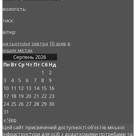
вологість:
тиск:
вітер:
на сьогодні
завтра
10 днів
в
інших містах
Серпень 2026
Пн
Вт
Ср
Чт
Пт
Сб
Нд
1
2
3
4
5
6
7
8
9
10
11
12
13
14
15
16
17
18
19
20
21
22
23
24
25
26
27
28
29
30
31
« Чер
Цей сайт присвячений доступності об’єктів міської
інфраструктури для осіб з додатковими потребами та