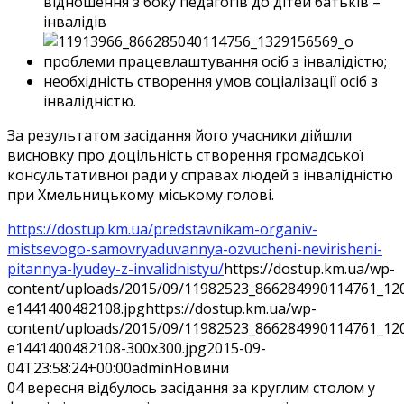
відношення з боку педагогів до дітей батьків –
інвалідів
проблеми працевлаштування осіб з інвалідістю;
необхідність створення умов соціалізації осіб з
інвалідністю.
За результатом засідання його учасники дійшли
висновку про доцільність створення громадської
консультативної ради у справах людей з інвалідністю
при Хмельницькому міському голові.
https://dostup.km.ua/predstavnikam-organiv-
mistsevogo-samovryaduvannya-ozvucheni-nevirisheni-
pitannya-lyudey-z-invalidnistyu/
https://dostup.km.ua/wp-
content/uploads/2015/09/11982523_866284990114761_12
e1441400482108.jpg
https://dostup.km.ua/wp-
content/uploads/2015/09/11982523_866284990114761_12
e1441400482108-300x300.jpg
2015-09-
04T23:58:24+00:00
admin
Новини
04 вересня відбулось засідання за круглим столом у