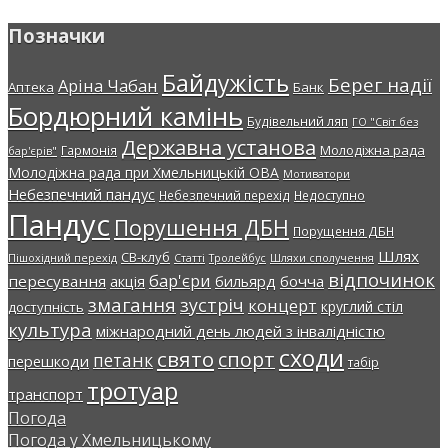
Позначки
Байдужість
Берег надії
Аріна Чабан
Аптека
Банк
Бордюрний камінь
Будівельний ляп
ГО "Світ без
Державна установа
Молодіжна рада
Гармонія
бар'єрів"
Молодіжна рада при Хмельницькій ОВА
Мотиватори
Небезпечний пандус
Небезпечний перехід
Недоступно
Пандус
Порушення ДБН
Порущення ДБН
Шлях
СВ-клуб
Пішохідний перехід
Статті
Тролейбус
Шляхи сполучення
відпочинок
бар'єри
пересування
акція
бильярд
бочча
змагання
зустріч
концерт
круглий стіл
доступність
культура
міжнародний день людей з інвалідністю
сходи
свято
спорт
петанк
перешкоди
табір
тротуар
транспорт
Погода
Погода у
Хмельницькому