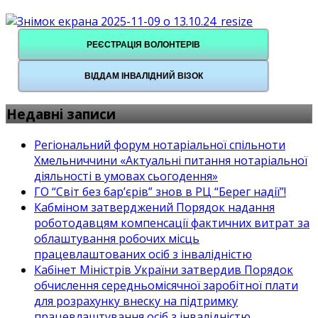
РЕЄСТРАЦІЯ ВОЛОНТЕРІВ
ВІДДАМ ІНВАЛІДНИЙ ВІЗОК
Недавні записи
Регіональний форум нотаріальної спільноти
Хмельниччини «Актуальні питання нотаріальної
діяльності в умовах сьогодення»
ГО “Світ без бар’єрів” знов в РЦ “Берег надії”!
Кабміном затверджений Порядок надання
роботодавцям компенсації фактичних витрат за
облаштування робочих місць
працевлаштованих осіб з інвалідністю
Кабінет Міністрів України затвердив Порядок
обчислення середньомісячної заробітної плати
для розрахунку внеску на підтримку
працевлаштування осіб з інвалідністю